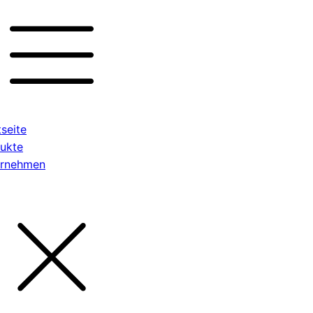
tseite
ukte
ernehmen