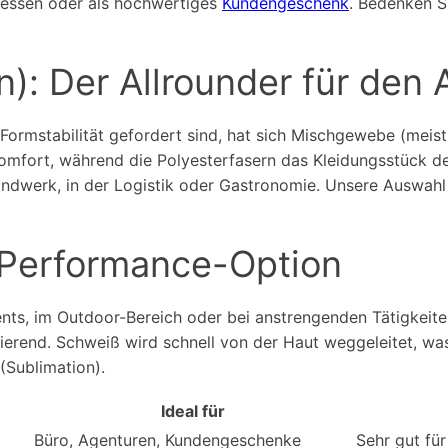
 Messen oder als hochwertiges
Kundengeschenk
. Bedenken S
: Der Allrounder für den A
d Formstabilität gefordert sind, hat sich Mischgewebe (me
mfort, während die Polyesterfasern das Kleidungsstück deu
Handwerk, in der Logistik oder Gastronomie. Unsere Auswah
-Performance-Option
nts, im Outdoor-Bereich oder bei anstrengenden Tätigkeiten,
rtierend. Schweiß wird schnell von der Haut weggeleitet, w
(Sublimation).
Ideal für
Büro, Agenturen, Kundengeschenke
Sehr gut für